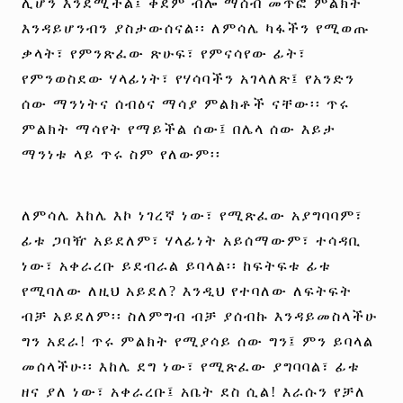
ሊሆን እንደሚችል፤ ቀደም ብሎ ማሰብ መጥፎ ምልክት
እንዳይሆንብን ያስታውሰናል፡፡ ለምሳሌ ካፋችን የሚወጡ
ቃላት፣ የምንጽፈው ጽሁፍ፣ የምናሳየው ፊት፣
የምንወስደው ሃላፊነት፣ የሃሳባችን አገላለጽ፤ የአንድን
ሰው ማንነትና ሰብዕና ማሳያ ምልክቶች ናቸው፡፡ ጥሩ
ምልክት ማሳየት የማይችል ሰው፤ በሌላ ሰው እይታ
ማንነቱ ላይ ጥሩ ስም የለውም፡፡
ለ
ምሳሌ እከሌ እኮ ነገረኛ ነው፣ የሚጽፈው አያግባባም፣
ፊቱ ጋባዥ አይደለም፣ ሃላፊነት አይሰማውም፣ ተሳዳቢ
ነው፣ አቀራረቡ ይደብራል ይባላል፡፡ ከፍትፍቱ ፊቱ
የሚባለው ለዚህ አይደለ? እንዲህ የተባለው ለፍትፍት
ብቻ አይደለም፡፡ ስለምግብ ብቻ ያሰብኩ እንዳይመስላችሁ
ግን አደራ! ጥሩ ምልክት የሚያሳይ ሰው ግን፤ ምን ይባላል
መሰላችሁ፡፡ እከሌ ደግ ነው፣ የሚጽፈው ያግባባል፣ ፊቱ
ዘና ያለ ነው፣ አቀራረቡ፤ አቤት ደስ ሲል! እራሱን የቻለ