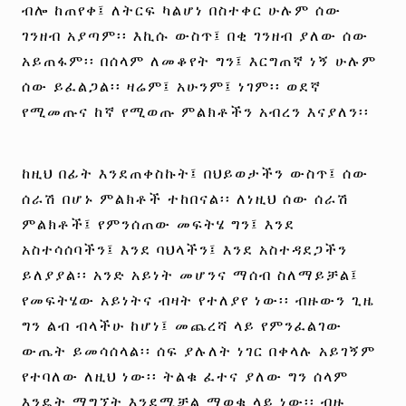
ብሎ ከጠየቀ፤ ለትርፍ ካልሆነ በስተቀር ሁሉም ሰው
ገንዘብ አያጣም፡፡ እኪሱ ውስጥ፤ በቂ ገንዘብ ያለው ሰው
አይጠፋም፡፡ በሰላም ለመቆየት ግን፤ እርግጠኛ ነኝ ሁሉም
ሰው ይፈልጋል፡፡ ዛሬም፤ አሁንም፤ ነገም፡፡ ወደኛ
የሚመጡና ከኛ የሚወጡ ምልክቶችን አብረን እናያለን፡፡
ከዚህ በፊት እንደጠቀስኩት፤ በህይወታችን ውስጥ፤ ሰው
ሰራሽ በሆኑ ምልክቶች ተከበናል፡፡ ለነዚህ ሰው ሰራሽ
ምልክቶች፤ የምንሰጠው መፍትሄ ግን፤ እንደ
አስተሳሰባችን፤ እንደ ባህላችን፤ እንደ አስተዳደጋችን
ይለያያል፡፡ አንድ አይነት መሆንና ማሰብ ስለማይቻል፤
የመፍትሄው አይነትና ብዛት የተለያየ ነው፡፡ ብዙውን ጊዜ
ግን ልብ ብላችሁ ከሆነ፤ መጨረሻ ላይ የምንፈልገው
ውጤት ይመሳሰላል፡፡ ሰፍ ያሉለት ነገር በቀላሉ አይገኝም
የተባለው ለዚህ ነው፡፡ ትልቁ ፈተና ያለው ግን ሰላም
እንዴት ማግኘት እንደሚቻል ማወቁ ላይ ነው፡፡ ብዙ