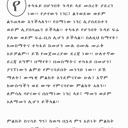
የ
ተካፋይ በሆንበት ጉዳይ ላይ መሰረት ያደረገ
ነው፡፡ የታየውን ነገር፤ ልንወደው ወይም
ልንጠላው እንችላለን፡፡ የሰማነው ነገር ሊያስደስተን
ወይም ሊያበሳጨን ይችላል፡፡ ተካፋይ የሆንበት ጉዳይ ፍሬ
ያለው ወይም ፍሬ-ቢስ ሊሆን ይችላል፡፡ ስለዚህ ከማየት፣
ከመስማትና ተካፋይ ከመሆን ሙሉ በሙሉ መራቅ
አይቻልም፡፡ ይኸ የመጀመሪያው ደረጃ ነው፡፡ ሁለተኛው
ደረጃ ደግሞ፤ በማየት፣ በመስማትና ተካፋይ በመሆን፤
ያገኘነውን ልምድ የምናሳይበት መንገድ ነው፡፡ ይኸ
ማለት፤ ውጫዊ ምልክት እንደምናየው ሁሉ፤ እኛም
ከውስጣችን ወደ ውጭ የምናሳየው ምልክት አለን፡፡
ለምሳሌ ባየናውና በሰማነው ነገር ላይ፤ ማመን ወይም
አለማመን ሊሆን ይችላል፡፡
ምልክት ስናሳይ ግን፤ ከወጣ በኋላ ምን አይነት ምልክት