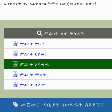
አስተያየት ገና አልተሰጠበትም። የመጀመሪያው ይሁኑ!
ምልክት ልብ ትኩረት
ምልክት ማየት
ምልክት ህይወት
ምልክት አቅጣጫ
ምልክት ማወቅ
ምልክት ቀለም
መጀመር ጣቢያን ከወደዱት ለጓደኛና