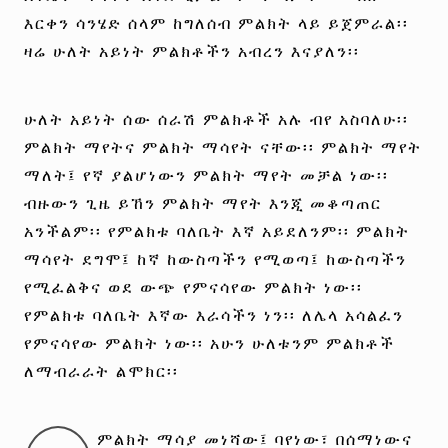
እርቀን ሳንሄድ ሰላም ከግለሰብ ምልክት ላይ ይጀምራል፡፡
ዛሬ ሁለት አይነት ምልክቶችን አብረን እናያለን፡፡
ሁለት አይነት ሰው ሰራሽ ምልክቶች አሉ ብየ አስባለሁ፡፡
ምልክት ማየትና ምልክት ማሳየት ናቸው፡፡ ምልክት ማየት
ማለት፤ የኛ ያልሆነውን ምልክት ማየት መቻል ነው፡፡
ብዙውን ጊዜ ይኸን ምልክት ማየት እንጂ መቆጣጠር
አንችልም፡፡ የምልክቱ ባለቤት እኛ አይደለንም፡፡ ምልክት
ማሳየት ደግሞ፤ ከኛ ከውስጣችን የሚወጣ፤ ከውስጣችን
የሚፈልቅና ወደ ውጭ የምናሳየው ምልክት ነው፡፡
የምልክቱ ባለቤት እኛው እራሳችን ነን፡፡ ለሌላ አሳልፈን
የምናሳየው ምልክት ነው፡፡ አሁን ሁለቱንም ምልክቶች
ለማብራራት ልሞክር፡፡
ምልክት ማሳያ መነሻው፤ ባየነው፣ በሰማነውና