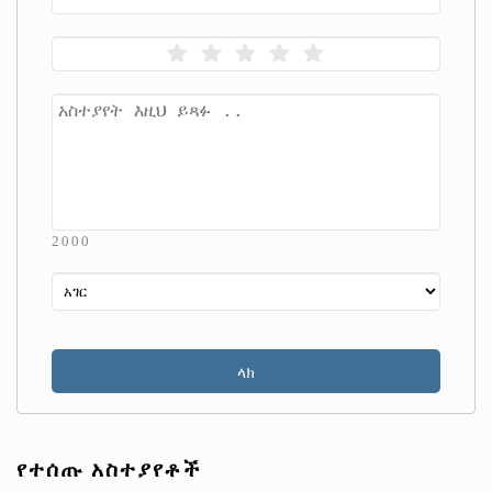
2000
የተሰጡ አስተያየቶች