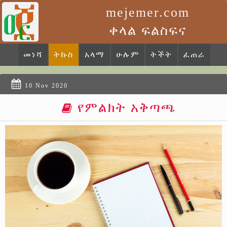
mejemer.com
ቀላል ፍልስፍና
መነሻ
ትኩስ
አላማ
ሁሉም
ትችት
ፈጠራ
10 Nov 2020
የምልክት አቅጣጫ