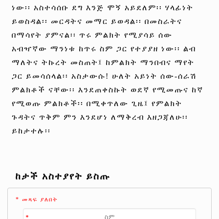
ነው፡፡ አስተሳሰቡ ደግ እንጅ ሞኝ አይደለም፡፡ ሃላፊነት
ይወስዳል፡፡ መርዳትና መማር ይወዳል፡፡ በመስራትና
በማሳየት ያምናል፡፡ ጥሩ ምልክት የሚያሳይ ሰው
አብዣኛው ማንነቱ ከጥሩ ስም ጋር የተያያዘ ነው፡፡ ልብ
ማለትና ትኩረት መስጠት፤ ከምልክት ማንበብና ማየት
ጋር ይመሳሰላል፡፡ አስታውሱ! ሁለት አይነት ሰው-ሰራሽ
ምልክቶች ናቸው፡፡ እንደጠቀስኩት ወደኛ የሚመጡና ከኛ
የሚወጡ ምልክቶች፡፡ በሚቀጥለው ጊዜ፤ የምልክት
ጉዳትና ጥቅም ምን እንደሆነ ለማቅረብ እዘጋጃለሁ፡፡
ይከታተሉ፡፡
ከታች አስተያየት ይስጡ
* መጻፍ ያለበት