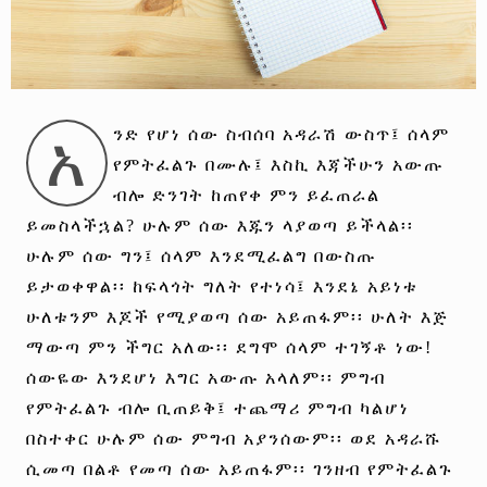
አ
ንድ የሆነ ሰው ስብሰባ አዳራሽ ውስጥ፤ ሰላም
የምትፈልጉ በሙሉ፤ እስኪ እጃችሁን አውጡ
ብሎ ድንገት ከጠየቀ ምን ይፈጠራል
ይመስላችኋል? ሁሉም ሰው እጁን ላያወጣ ይችላል፡፡
ሁሉም ሰው ግን፤ ሰላም እንደሚፈልግ በውስጡ
ይታወቀዋል፡፡ ከፍላጎት ግለት የተነሳ፤ እንደኔ አይነቱ
ሁለቱንም እጆች የሚያወጣ ሰው አይጠፋም፡፡ ሁለት እጅ
ማውጣ ምን ችግር አለው፡፡ ደግሞ ሰላም ተገኝቶ ነው!
ሰውዬው እንደሆነ እግር አውጡ አላለም፡፡ ምግብ
የምትፈልጉ ብሎ ቢጠይቅ፤ ተጨማሪ ምግብ ካልሆነ
በስተቀር ሁሉም ሰው ምግብ አያንሰውም፡፡ ወደ አዳራሹ
ሲመጣ በልቶ የመጣ ሰው አይጠፋም፡፡ ገንዘብ የምትፈልጉ