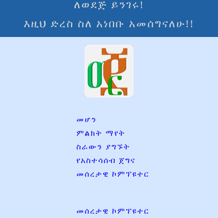
ለወደጅ ይንገሩ!
እዚህ ድረስ ስለ አነበቡ አመሰግናለሁ!!
መሆን
ምልክት ማየት
ስራውን ያግኙት
የአስተሳሰብ ጀግና
መሰረታዊ ኮምፕዩተር
መሰረታዊ ኮምፕዩተር