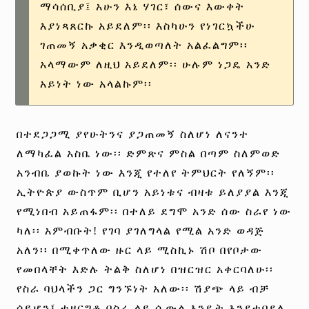
ማሳሰቢያ፤ አሁን እኔ ሃገር፣ ሰውና እውቀት
እያነጻጸርኩ አይደለም፡፡ እስካሁን የነገርኳችሁ
ገጠመኝ አቃቂር እንዲወጣለት አልፈልግም፡፡
አላማውም ለዚህ አይደለም፡፡ ሁሉም ነጋዴ አንድ
አይነት ነው አላልኩም፡፡
በተደጋጋሚ ያየሁትንና ያጋጠመኝ ስለሆነ ለናንተ
ለማካፈል አስቤ ነው፡፡ ድምጽና ምስል በጣም ስለምወድ
አንብቤ ያወኩት ነው እንጂ የተለየ ትምህርት የለኝም፡፡
ኢትዮጵያ ውስጥም ቢሆን አይነቱና ብዛቱ ይለያያል እንጂ
የሚነበብ አይጠፋም፡፡ በተለይ ደግሞ አንድ ሰው ስራየ ነው
ካለ፡፡ አምብቡት! የገባ ያገለግላል የሚል አንድ ወዳጅ
አለን፡፡ በሚቀጥለው ዙር ላይ ሚስኪኑ ሽቦ በየቦታው
የመበላቸት እድሉ ትልቅ ስለሆነ በዝርዝር አቀርባለሁ፡፡
የስራ ባህላችን ጋር ግንኙነት አለው፡፡ ሽያጭ ላይ ብቻ
ሳይሆን፤ ተዘርግቶ በስራ ላይ ሲውል እንዴት እንደተበደለ