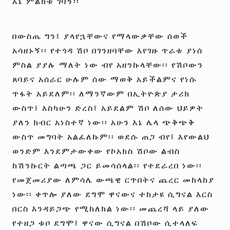
እኔ ምልክቱ ገባኝ፡፡
በውስጤ ግን፤ ያላየኋቸውና የማላውቃቸው ሰወች
አሳዘኑኝ፡፡ የተጎዳ ሽቦ በገንዘባቸው እየገዙ ጥራቱ ያነሰ
ምስል ያያሉ ማለት ነው ብየ አዘንኩላቸው፡፡ የሽቦውን
ጸባይና አሰራር ሁሉም ሰው ማወቅ አይችልምና የነሱ
ጥፋት አይደለም፡፡ ለማንኛውም በኢትዮጵያ ታሪክ
ውስጥ፤ እስካሁን ድረስ፤ አይደልም ሽቦ ለሰው ህይዎት
ያለን ክብር አነስተኛ ነው፡፡ አሁን እኔ ሌላ ጭቅጭቅ
ውስጥ መግባት አልፈለኩም፡፡ ወደሱ ጠጋ ብየ፤ እየውልህ
ወንድም እንደምታውቀው የኮአክስ ሽቦው ልብስ
ከሽንኩርት ልጣጫ ጋር ይመሳሰላል፡፡ የተደራረበ ነው፡፡
የመጀመሪያው ለምሳሌ ውጫዊ ርጥበትና ጨረር መከላከያ
ነው፡፡ ቀጥሎ ያለው ደግሞ ዋናውና ተከታዩ ሲግናል እርስ
በርስ እንዳይጋጭ የሚከለክል ነው፡፡ መጨረሻ ላይ ያለው
የተዘጋ ቱቦ ደግሞ፤ ዋናው ሲግናል በሽቦው ሲተላለፍ