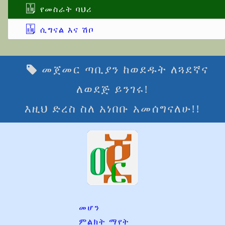
የመስራት ባህሪ
ሲግናል እና ሽቦ
መጀመር ጣቢያን ከወደዱት ለጓደኛና
ለወደጅ ይንገሩ!
እዚህ ድረስ ስለ አነበቡ አመሰግናለሁ!!
መሆን
ምልክት ማየት