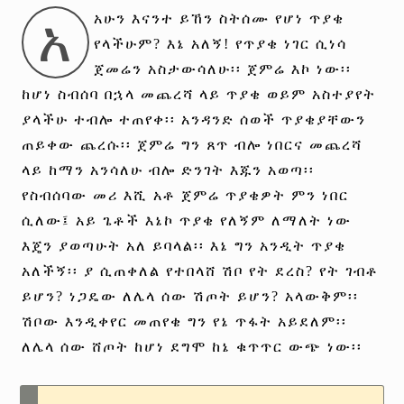
አ
አሁን እናንተ ይኸን ስትሰሙ የሆነ ጥያቄ
የላችሁም? እኔ አለኝ! የጥያቄ ነገር ሲነሳ
ጀመሬን አስታውሳለሁ፡፡ ጀምሬ እኮ ነው፡፡
ከሆነ ስብሰባ በኋላ መጨረሻ ላይ ጥያቄ ወይም አስተያየት
ያላችሁ ተብሎ ተጠየቀ፡፡ አንዳንድ ሰወች ጥያቄያቸውን
ጠይቀው ጨረሱ፡፡ ጀምሬ ግን ጸጥ ብሎ ነበርና መጨረሻ
ላይ ከማን አንሳለሁ ብሎ ድንገት እጁን አወጣ፡፡
የስብሰባው መሪ እሺ አቶ ጀምሬ ጥያቄዎት ምን ነበር
ሲለው፤ አይ ጌቶች እኔኮ ጥያቄ የለኝም ለማለት ነው
እጄን ያወጣሁት አለ ይባላል፡፡ እኔ ግን አንዲት ጥያቄ
አለችኝ፡፡ ያ ሲጠቀለል የተበላሸ ሽቦ የት ደረስ? የት ገብቶ
ይሆን? ነጋዴው ለሌላ ሰው ሽጦት ይሆን? አላውቅም፡፡
ሽቦው እንዲቀየር መጠየቄ ግን የኔ ጥፋት አይደለም፡፡
ለሌላ ሰው ሸጦት ከሆነ ደግሞ ከኔ ቁጥጥር ውጭ ነው፡፡