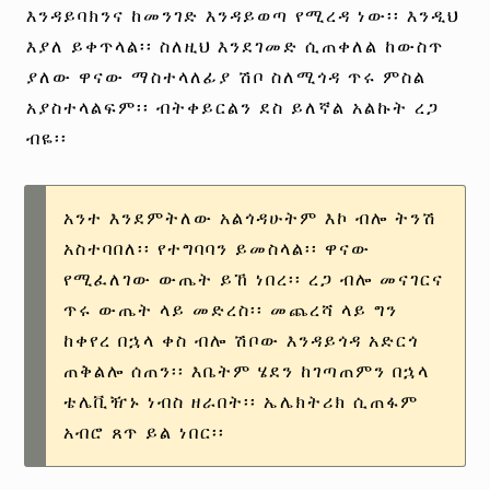
እንዳይባክንና ከመንገድ እንዳይወጣ የሚረዳ ነው፡፡ እንዲህ
እያለ ይቀጥላል፡፡ ስለዚህ እንደገመድ ሲጠቀለል ከውስጥ
ያለው ዋናው ማስተላለፊያ ሽቦ ስለሚጎዳ ጥሩ ምስል
አያስተላልፍም፡፡ ብትቀይርልን ደስ ይለኛል አልኩት ረጋ
ብዬ፡፡
አንተ እንደምትለው አልጎዳሁትም እኮ ብሎ ትንሽ
አስተባበለ፡፡ የተግባባን ይመስላል፡፡ ዋናው
የሚፈለገው ውጤት ይኸ ነበረ፡፡ ረጋ ብሎ መናገርና
ጥሩ ውጤት ላይ መድረስ፡፡ መጨረሻ ላይ ግን
ከቀየረ በኋላ ቀስ ብሎ ሽቦው እንዳይጎዳ አድርጎ
ጠቅልሎ ሰጠን፡፡ እቤትም ሄደን ከገጣጠምን በኋላ
ቴሌቪዥኑ ነብስ ዘራበት፡፡ ኤሌክትሪክ ሲጠፋም
አብሮ ጸጥ ይል ነበር፡፡