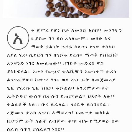
አ
ቶ ጀምሬ የሆነ ቦታ ለመሄድ አስበ፡፡ መንገዱን
ሲያየው ግን ደስ አላለውም፡፡ መሄድ እና
ማወቅ ያልበት ጉዳይ ስለሆነ የግድ ቀስስስ
እያለ ሄደ፡ ሲደርስ ግን ዘግይቶ ደረሰ፡፡ ማወቅ የነበረበት
አንዳንድ ነገር አመለጠው፡፡ ዘግይቶ መድረስ ዋጋ
ያስከፍላል፡፡ አሁን የውኋና ቲሌቪዥን እውነተኛ ታሪክ
ልንግራችሁ፡፡ ከውጭ ሃገር ወደ አገር ቤት ለመጀመሪያ
ጊዜ የሄድኩ ጊዜ ነበር፡፡ ቆይቷል፡፡ እንደምታውቁት
ኢትዮጵያ ውስጥ ቤተሰብ ይጠያየቃል፡፡ ህጻናት አሉ፡፡
ትልልቆች አሉ፡፡ ቡና ይፈላል፡፡ ጎረቤት ይሰባሰባል፡፡
ረጅሙን ታሪክ አጭር ለማድረግ፤ በጨዋታ መካከል
ቢሆንም ፊት ለፊት ለብቻው ቁጭ ብሎ የሚያወራ ሰው
ሰራሽ ሳጥን ያስፈልግ ነበር፡፡