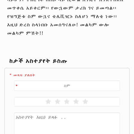
መጥቀሴ አይቀርም፡፡ የውኋውም ታሪክ ገና ይመጣል፡፡
የዝግጅቱ ስም ውኋና ቴሌቪዢኑ ስለሆነ ማለቴ ነው፡፡
እዚህ ድረስ ስላነበቡ አመሰግናለሁ! መልካም ውሎ
መልካም ምሽት!!
ከታች አስተያየት ይስጡ
* መጻፍ ያለበት