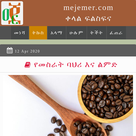
mejemer.com
ቀላል ፍልስፍና
መነሻ
ትኩስ
አላማ
ሁሉም
ትችት
ፈጠራ
12 Apr 2020
የመስራት ባህሪ እና ልምድ