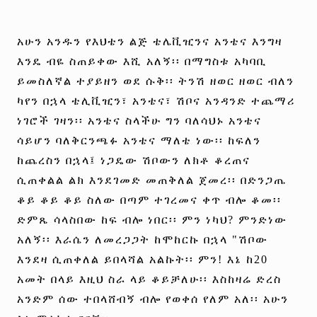
አሁን አንዱን የእህቴን ልጅ ቴሌቪዢንና አንቴና እንግዛ
እንዴ ብዬ ስጠይቀው እሺ አለኝ፡፡ በማግስቱ አካባቢ
ይመስለኛል ተያይዘን ወደ ሱቅ፡፡ ትንሽ ዘወር ዘወር ብለን
ካየን በኋላ ቴሊቪዢን፣ አንቴና፣ ሽቦና አንዳንድ ተጨማሪ
ነገሮች ገዛን፡፡ አንቴና ስላችሁ ግን ባለሳህኑ አንቴና
ሳይሆን ባለቅርንጫፉ አንቴና ማለቴ ነው፡፡ ከፍለን
ከጨረስን በኋላ፤ ነጋዴው ሽቦውን ለክቶ ቆረጠና
ሲጠቀልል ልክ እንደገመድ መጠቅለል ጀመረ፡፡ በድንጋጤ
ቆይ ቆይ ቆይ ስለው በጣም ተገረመና ቀጥ ብሎ ቆመ፡፡
ድምጼ ሳላስበው ከፍ ብሎ ነበር፡፡ ምን ነካህ? ምንድነው
አለኝ፡፡ እራሴን ለመረጋጋት ከሞከርኩ በኋላ "ሽቦው
እንደዛ ሲጠቀለል ይበላሻል አልኩት፡፡ ምን! እኔ ከ20
አመት በላይ እዚህ ስራ ላይ ቆይቻለሁ፡፡ እስከዛሬ ድረስ
አንድም ሰው ተበላሸብኝ ብሎ የወቀሰ የለም አለ፡፡ አሁን