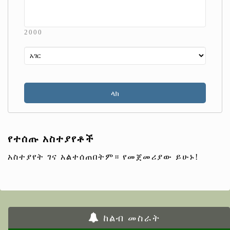
2000
የተሰጡ አስተያየቶች
አስተያየት ገና አልተሰጠበትም። የመጀመሪያው ይሁኑ!
ከልብ መስራት