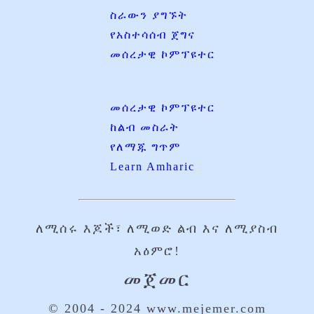
ስራውን ያግኙት
የአስተሳሰብ ጀግና
መሰረታዊ ኮምፕዩተር
መሰረታዊ ኮምፕዩተር
ከልብ መስራት
የለማጁ ግጥም
Learn Amharic
ለሚሰሩ እጆች፣ ለሚወድ ልብ እና ለሚያስብ
አዕምሮ!
መጀመር
© 2004 - 2024 www.mejemer.com