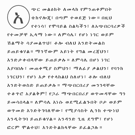
አ
ጭር መልዕክት ለመላክ የምንጠቀምበት
ቴክኖሎጂ፣ በጣም ተወደጅ ነው። በዚህ
የተነሳ፣ የሞባይል ስልካችን፣ ለአጭበርባሪዎች
የተመቻቸ ኢላማ ነው። ለምሳሌ፣ የሆነ ነገር ወይም
ሽልማት ሳያመልጥህ፣ ቶሎ ብለህ እንድትመልስ
ይጠይቁሃል። ማንኛውም አይነት የግል መረጃህን፣
እንድታቀብላቸው ይጠይቃሉ። ለምሳሌ በሆነ ነገር
እያባበሉ፣ መጠቀሚያ ስምህን፣ ማለፊያ ቃልህን፣ የባንክ
ነገርህን፣ የሆነ እቃ የተላከልህ ስለሆነ፣ ቶሎ ብለህ
እንድትወስድ ይጠይቃሉ። ማጭበርበሪያ መንገዳቸው
ተቆጥሮ አያልቅም! የጋራ ማጭበርበሪያ ወጥመዳቸው ግን
ይመሳሰላል። ለምሳሌ እነሱ ወደሚፈልጉበት ቦታ ወይም
ወጥመድ እንድትገባለቸው፣ የሚያሳስት ሊንክ ተጭነህ
እንዲትገባ ይጠይቁሃል። አንዳንድ ጊዜ ደግሞ፣ የሆነ
ፎርም ሞልተህ፣ እንድትልክላቸው ይፈልጋሉ።