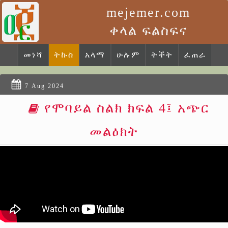
mejemer.com
ቀላል ፍልስፍና
መነሻ
ትኩስ
አላማ
ሁሉም
ትችት
ፈጠራ
7 Aug 2024
የሞባይል ስልክ ክፍል 4፤ አጭር
መልዕክት