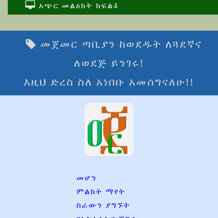
አጭር መልዕክት ክፍል4
መጀመር ጣቢያን ከወደዱት ለጓደኛና
ለወደጅ ይንገሩ!
እዚህ ድረስ ስለ አነበቡ አመሰግናለሁ!!
መሆን
ምልክት ማየት
ስራውን ያግኙት