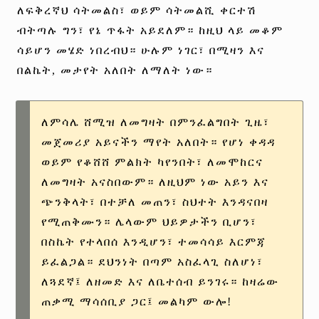
ለፍቅረኛህ ሳትመልስ፣ ወይም ሳትመልሺ ቀርተሽ
ብትጣሉ ግን፣ የኔ ጥፋት አይደለም። ከዚህ ላይ መቆም
ሳይሆን መሄድ ነበረብህ። ሁሉም ነገር፣ በሚዛን እና
በልኬት, መታየት አለበት ለማለት ነው።
ለምሳሌ ሸሚዝ ለመግዛት በምንፈልግበት ጊዜ፣
መጀመሪያ አይናችን ማየት አለበት። የሆነ ቀዳዳ
ወይም የቆሸሸ ምልክት ካየንበት፣ ለመሞከርና
ለመግዛት አናስበውም። ለዚህም ነው አይን እና
ጭንቅላት፣ በተቻለ መጠን፣ ስህተት እንዳናበዛ
የሚጠቅሙን። ሌላውም ህይዎታችን ቢሆን፣
በስኬት የተላበሰ እንዲሆን፣ ተመሳሳይ እርምጃ
ይፈልጋል። ደህንነት በጣም አስፈላጊ ስለሆነ፣
ለጓደኛ፤ ለዘመድ እና ለቤተሰብ ይንገሩ። ከዛሬው
ጠቃሚ ማሳሰቢያ ጋር፤ መልካም ውሎ!