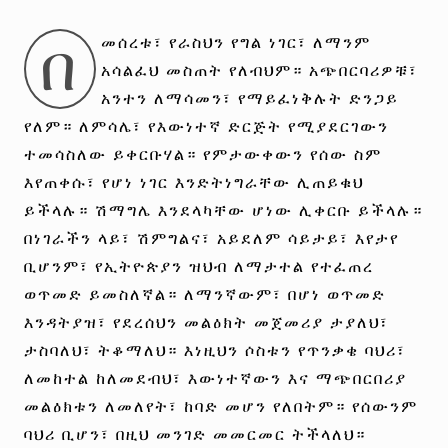
በ
መሰረቱ፣ የራስህን የግል ነገር፣ ለማንም
አሳልፈህ መስጠት የለብህም። አጭበርባሪዎቹ፣
አንተን ለማሳመን፣ የማይፈነቅሉት ድንጋይ
የለም። ለምሳሌ፣ የእውነተኛ ድርጅት የሚያደርገውን
ተመሳስለው ይቀርቡሃል። የምታውቀውን የሰው ስም
እየጠቀሱ፣ የሆነ ነገር እንድትነግራቸው ሊጠይቁህ
ይችላሉ። ሽማግሌ እንደላካቸው ሆነው ሊቀርቡ ይችላሉ።
በነገራችን ላይ፣ ሽምግልና፣ አይደለም ሳይታይ፣ እየታየ
ቢሆንም፣ የኢትዮጵያን ዝህብ ለማታተል የተፈጠረ
ወጥመድ ይመስለኛል። ለማንኛውም፣ በሆነ ወጥመድ
እንዳትያዝ፣ የደረሰህን መልዕክት መጀመሪያ ታያለህ፣
ታስባለህ፣ ትቆማለህ። እነዚህን ሶስቱን የጥንቃቄ ባህሪ፣
ለመከተል ከለመደብህ፣ እውነተኛውን እና ማጭበርበሪያ
መልዕክቱን ለመለየት፣ ከባድ መሆን የለበትም። የሰውንም
ባህሪ ቢሆን፣ በዚህ መንገድ መመርመር ትችላለህ።