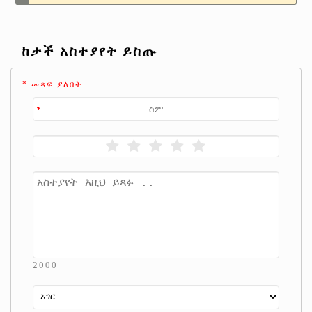
ከታች አስተያየት ይስጡ
* መጻፍ ያለበት
2000