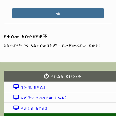
የተሰጡ አስተያየቶች
አስተያየት ገና አልተሰጠበትም። የመጀመሪያው ይሁኑ!
የስልክ ደህንነት
ግንዛቤ ክፍል1
አፖችና ቀዳዳቸው ክፍል2
ዋይፋይ ክፍል3