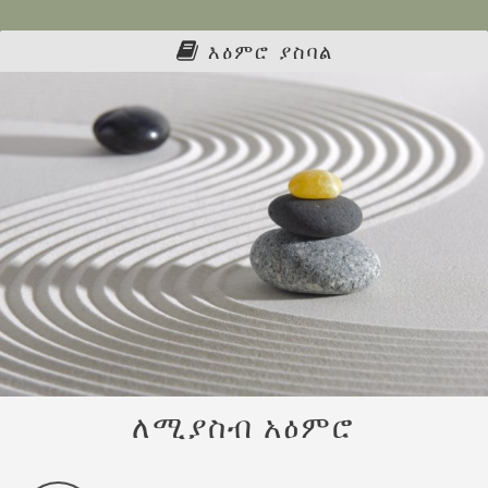
እዕምሮ ያስባል
ለሚያስብ አዕምሮ