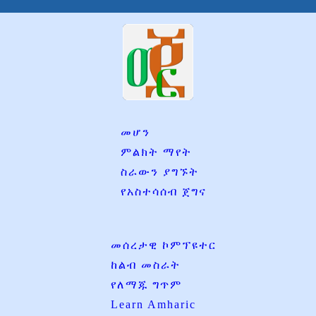
መሆን
ምልክት ማየት
ስራውን ያግኙት
የአስተሳሰብ ጀግና
መሰረታዊ ኮምፕዩተር
ከልብ መስራት
የለማጁ ግጥም
Learn Amharic