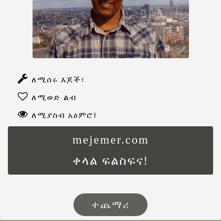
ለሚሰሩ እጆች፣
ለሚወድ ልብ
ለሚያስብ አዕምሮ፤
mejemer.com
ቀላል ፍልስፍና!
ተጨማሪ