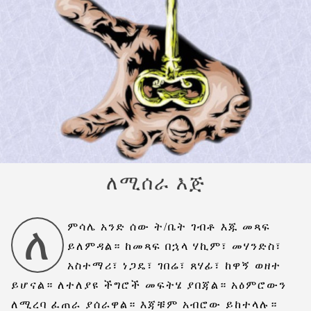
ለሚሰራ እጅ
ለ
ምሳሌ አንድ ሰው ት/ቤት ገብቶ እጁ መጻፍ
ይለምዳል። ከመጻፍ በኋላ ሃኪም፣ መሃንድስ፣
አስተማሪ፣ ነጋዴ፣ ገበሬ፣ ጸሃፊ፣ ከዋኝ ወዘተ
ይሆናል። ለተለያዩ ችግሮች መፍትሄ ያበጃል። አዕምሮውን
ለሚረባ ፈጠራ ያሰራዋል። እጃቹም አብሮው ይከተላሉ።