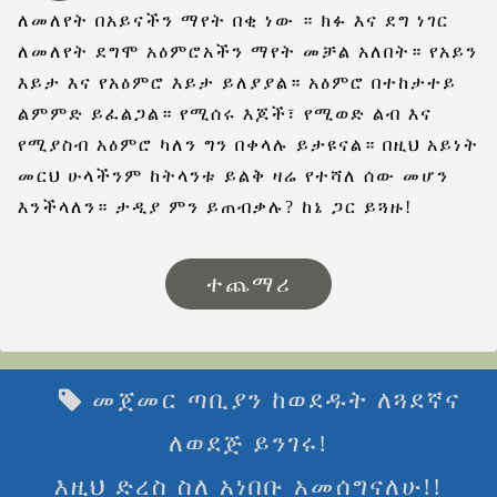
ለመለየት በአይናችን ማየት በቂ ነው ። ክፉ እና ደግ ነገር
ለመለየት ደግሞ አዕምሮአችን ማየት መቻል አለበት። የአይን
እይታ እና የአዕምሮ እይታ ይለያያል። አዕምሮ በተከታተይ
ልምምድ ይፈልጋል። የሚሰሩ እጆች፣ የሚወድ ልብ እና
የሚያስብ አዕምሮ ካለን ግን በቀላሉ ይታዩናል። በዚህ አይነት
መርህ ሁላችንም ከትላንቱ ይልቅ ዛሬ የተሻለ ሰው መሆን
እንችላለን። ታዲያ ምን ይጠብቃሉ? ከኔ ጋር ይጓዙ!
ተጨማሪ
መጀመር ጣቢያን ከወደዱት ለጓደኛና
ለወደጅ ይንገሩ!
እዚህ ድረስ ስለ አነበቡ አመሰግናለሁ!!