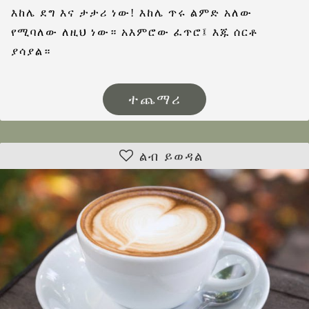
እከሌ ደግ እና ታታሪ ነው! እከሌ ጥሩ ልምድ አለው
የሚባለው ለዚህ ነው። አእምሮው ፈጥሮ፤ እጁ ሰርቶ
ያሳያል።
ተጨማሪ
ልብ ይወዳል