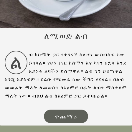
ለሚወድ ልብ
ል
ብ ከስሜት ጋር የተገናኘ ስለሆነ ውስብስብ ነው
ይባላል። የሆነ ነገር ከሰማን እና ካየን በኋላ እንደ
አይነቱ ልባችን ይሰማዋል። ልብ ግን ይሰማዋል
እንጂ አያስብም። በልቡ የሚመራ ሰው ችግር ያባዛል። በልብ
መመራት ማለት ለመወሰን ከአዕምሮ በፊት ልብን ማስቀደም
ማለት ነው። ብልህ ልብ ከአዕምሮ ጋር ይተባበራል።
ተጨማሪ