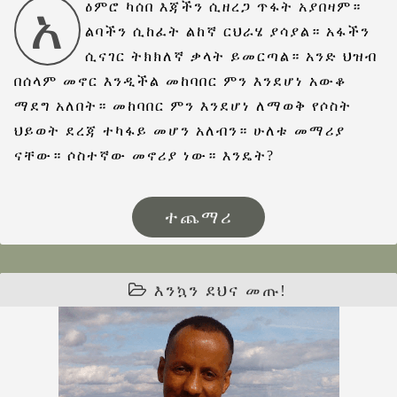
አ
ዕምሮ ካሰበ እጃችን ሲዘረጋ ጥፋት አያበዛም።
ልባችን ሲከፈት ልከኛ ርህራሄ ያሳያል። አፋችን
ሲናገር ትክክለኛ ቃላት ይመርጣል። አንድ ህዝብ
በሰላም መኖር እንዲችል መከባበር ምን እንደሆነ አውቆ
ማደግ አለበት። መከባበር ምን እንደሆነ ለማወቅ የሶስት
ህይወት ደረጃ ተካፋይ መሆን አለብን። ሁለቱ መማሪያ
ናቸው። ሶስተኛው መኖሪያ ነው። እንዴት?
ተጨማሪ
እንኳን ደህና መጡ!