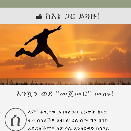
ከእኔ ጋር ይጓዙ!
እንኳን ወደ "መጀመር" መጡ!
ሰ
ላም! ፋንታው እባላለሁ፡፡ ህይዎት ከባድ
ትመስላልች። ልብ ለሚል ሰው ግን ከባድ
አይደለችም። ለምሳሌ እንክርዳድ ከስንዴ