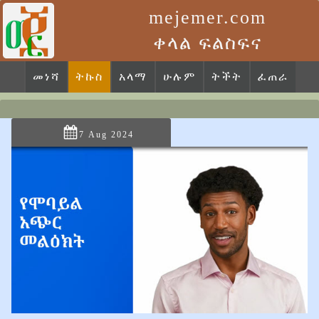
mejemer.com
ቀላል ፍልስፍና
መነሻ
ትኩስ
አላማ
ሁሉም
ትችት
ፈጠራ
7 Aug 2024