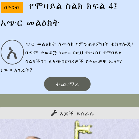
የሞባይል ስልክ ክፍል 4፤
በቅርብ
አጭር መልዕክት
አ
ጭር መልዕክት ለመላክ የምንጠቀምበት ቴክኖሎጂ፣
በጣም ተወደጅ ነው። በዚህ የተነሳ፣ የሞባይል
ስልካችን፣ ለአጭበርባሪዎች የተመቻቸ ኢላማ
ነው። እንዴት?
ተጨማሪ
እጆች ይሰራሉ