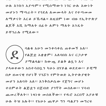
ሁሉ እንከን አያጣም። የሚሰማውን ነገር ሁሉ እውነት
መሆኑን ማጣራት። የጎደለ ለመሙላት እና የተጣመመ
ለማቃናት እርቆ ይኼዳል። ለዚህም ነው ብዙ የኢትዮጵያ
ልጆች እሺ ከማለት በፊት ለምን ማለት እንዴት
ይቸገራሉ የሚለው።
ደ
ባልቄ አሁን መንቀሳቀሴ ጠቀመኝ አለ፡፡
የልጅቷ አቋቋም፣ አለባበስ እና ርጋታዋ
ያማልላል፡፡ ከውጯ ይልቅ ልቧን እና
ያላወቀውን አስተሳሰቧን ካሁኑ በሃይል ወደደው፡፡ ይቺማ
በቃ ዘመናዊ የሆነች ሃገሯን የምትወድ ኢትዮጵያዊት
መሆን አለባት አለ፡፡ እንቅስቃሴው የጀግና መሆኑ
ተሰምቶት ልጅቷን በጀብድ ያገኛት መሰለው፡፡ ሃሳብ
ጨመረችለት፡፡ ነጻነቱ መሰለችው፡፡ የዱሮ አርበኛ አያቶቹ
ሁሉ ትዝ አሉት፡፡ የአሁኑ ጨዋታ ግን ጣልያን መግረፍ