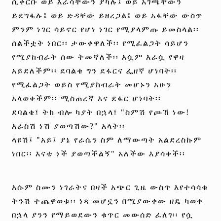
ሲቀርቡ ወይ እራሳቸውን ያካሉ፤ ወይ አገጫቸውን
ይደግፋሉ፤ ወይ ድዳቸው ይዘረጋል፤ ወይ አፋቸው ውስጥ
ምንም ነገር ሳይኖር የሆነ ነገር የሚያላምጡ ይመስላል፡፡
ሰልችቷት ነበር፡፡ ታውቀዋለች፡፡ የሚፈልጋት ሳይሆን
የሚያከብራት ሰው ትመኛለች፡፡ እሷም እራሷ የዋዛ
አይደለችም፡፡ ደባልቄ ግን ደፋርና ፌዘኛ ሆነባት፡፡
የሚፈልጋት ወይስ የሚያከብራት መሆኑን አሁን
አላወቀችም፡፡ ሚስጠረኛ እና ደፋር ሆነባት፡፡
ደባልቄ፤ ትክ ብሎ ካያት በኋላ፤ "ስምሽ የጮኸ ነው!
እራስሽ ነሽ ያወጣሽው?" አላት፡፡
ላዩሽ፤ "አይ፤ ያኔ የራሴን ስም ለማውጣት አልደረስኩም
ነበር፡፡ እናቴ ነች ያወጣችልኝ" አለችው እያሳቀች፡፡
እሱም ስሙን ነገራትና በዛች አጭር ጊዜ ውስጥ እየተሳሳቁ
ትንሽ ተጨዋወቱ፡፡ ነጻ መሆኗን በሚያውቀው ዘዴ ካወቀ
በኋላ ያንን የማይወደውን ቁጥር መውሰድ ፈለገ፡፡ የሷ