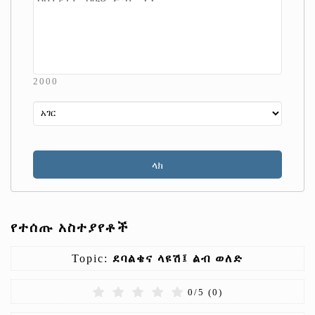
2000
የተሰጡ አስተያየቶች
Topic:
ደባልቄና ላዩሽ፤ ልብ ወለድ
0
/
5
(
0
)