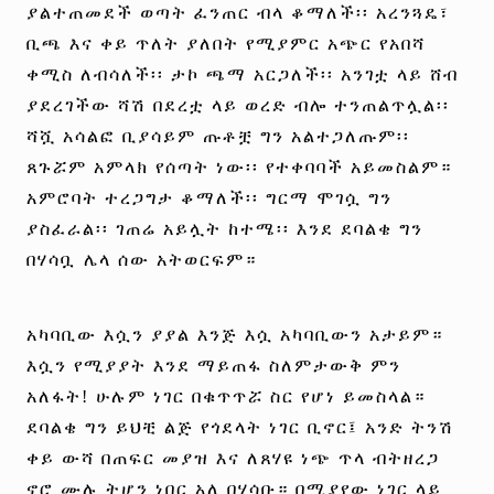
ያልተጠመደች ወጣት ፈንጠር ብላ ቆማለች፡፡ አረንጓዴ፣
ቢጫ እና ቀይ ጥለት ያለበት የሚያምር አጭር የአበሻ
ቀሚስ ለብሳለች፡፡ ታኮ ጫማ አርጋለች፡፡ አንገቷ ላይ ሸብ
ያደረገችው ሻሽ በደረቷ ላይ ወረድ ብሎ ተንጠልጥሏል፡፡
ሻሿ አሳልፎ ቢያሳይም ጡቶቿ ግን አልተጋለጡም፡፡
ጸጉሯም አምላክ የሰጣት ነው፡፡ የተቀባባች አይመስልም።
አምሮባት ተረጋግታ ቆማለች፡፡ ግርማ ሞገሷ ግን
ያስፈራል፡፡ ገጠሬ አይሏት ከተሜ፡፡ እንደ ደባልቄ ግን
በሃሳቧ ሌላ ሰው አትወርፍም።
አካባቢው እሷን ያያል እንጅ እሷ አካባቢውን አታይም።
እሷን የሚያያት እንደ ማይጠፋ ስለምታውቅ ምን
አለፋት! ሁሉም ነገር በቁጥጥሯ ስር የሆነ ይመስላል።
ደባልቄ ግን ይህቺ ልጅ የጎደላት ነገር ቢኖር፤ አንድ ትንሽ
ቀይ ውሻ በጠፍር መያዝ እና ለጸሃዩ ነጭ ጥላ ብትዘረጋ
ኖሮ ሙሉ ትሆን ነበር አለ በሃሳቡ። በሚያየው ነገር ላይ