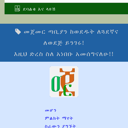
ደባልቄ እና ላዩሽ
መጀመር ጣቢያን ከወደዱት ለጓደኛና
ለወደጅ ይንገሩ!
እዚህ ድረስ ስለ አነበቡ አመሰግናለሁ!!
መሆን
ምልክት ማየት
ስራውን ያግኙት