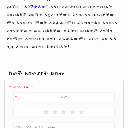
ጮኸና
"አገኛታለሁ"
አለ፡፡ አውቶቡስ ውስጥ የነበሩት
ባለስልኮች ጩኸቱ አቋረጣቸው፡፡ እነሱ ግን በዙሪያቸው
ምን እንደሆነ ማወቅ አይፈልጉም፡፡ ደንዝዘዋል። እንደገና
አንገታቸውን ወደ ስልካቸው ደፉት፡፡ ደባልቄም ላዩሽን
የቀማው አውቶቡስ ቁጥር አይጠፋውም፡፡ እሱን ይዞ ሌላ
ጊዜ ለመዞር ወሰነ፡፡ ከተሳካለት!
ከታች አስተያየት ይስጡ
* መጻፍ ያለበት