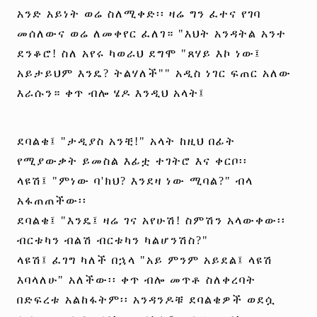
አንድ አይነት ወሬ ስለሚቀድ፡፡ ዛሬ ግን ፈተና የገባ
መሰለውና ወሬ ለመቀየር ፈለገ። "እህት አንዳትል አንተ
ደንቆሮ! ስለ አየሩ ካወራህ ደግሞ "ጸሃይ እኮ ነው፤
አይታይህም እንዴ? ትልሃለች"" አዲስ ነገር ፍጠር አለው
እራሱን። ቀጥ ብሎ ሄዶ እንዲህ አላት፤
ደባልቄ፤ "ታዲያስ አንቺ!" አላት ከዚህ በፊት
የሚያውቃት ይመስል እፊቷ ተገትሮ እና ቀርቦ፡፡
ላዩሽ፤ "ምነው ባ'ክህ? እንደዛ ነው ሚባል?" ብላ
አፋጠጠችው፡፡
ደባልቄ፤ "እንዴ፤ ዛሬ ገና አየሁሽ! ስምሽን አላውቀው፡፡
ብርቱካን ብልሽ ብርቱካን ካልሆንሽስ?"
ላዩሽ፤ ፈገግ ካለች በኋላ "አይ ምንም አይደል፤ ላዩሽ
እባላለሁ" አለችው፡፡ ቀጥ ብሎ መጥቶ ስለቀረባት
በድፍረቱ አልከፋትም፡፡ አንዳንዶቹ ደባልቄዎች ወደሷ