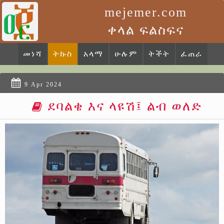
mejemer.com
ቀላል ፍልስፍና
መነሻ
ትኩስ
አላማ
ሁሉም
ትችት
ፈጠራ
9 Apr 2024
ደባልቄ እና ላዩሽ፤ ልብ ወለድ