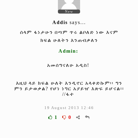
New
Addis
says...
ሰላም ፋነታሁን በጣም ጥሩ ልቦለድ ነው እናም
ክፍል ሁለትን እንጠብቃለን
Admin:
አመሰግናለሁ አዲስ!
እዚህ ላይ ክፍል ሁለት እንዲኖር አላቀድኩም፡፡ ግን
ምን ይታወቃል? የሆነ ነግር አያይዠ እጽፍ ይሆናል፡፡
//ፋተ
19 August 2013 12:46
1
0