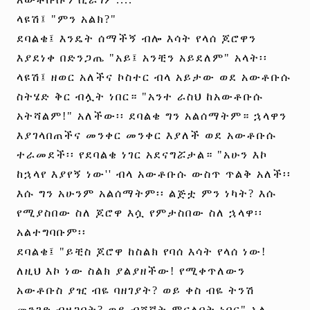
ላዩሽ፤ "ምን አልክ?"
ደባልቄ፤ እንዴት ሰማችኝ ብሎ እሳት የላሰ ጆሮዋን
እያደነቀ በድንጋጤ "አይ፤ አንቺን አይደለም" አላት፡፡
ላዩሽ፤ ዘወር አለችና ኮስተር ብላ አይታው ወደ አውቶቡሱ
ስትሄድ ቅር ብሏት ነበር። "አንተ ራስህ ከአውቶቡሱ
አትሻልም!" አለችው፡፡ ደባልቄ ግን አልሰማትም። ኋላዋን
እያገላበጠችና መንቀር መንቀር እያለች ወደ አውቶቡሱ
ተራመደች፡፡ የደባልቄ ነገር አደናግሯታል። "አሁን እኮ
ከኋላየ እያየኝ ነው'' ብላ አውቶቡሱ ውስጥ ጥልቅ አለች፡፡
እሱ ግን አሁንም አልሰማትም፡፡ ልጅቷ ምን ነካት? እሱ
የሚያስበው ስለ ጆሮዋ እሷ የምታስበው ስለ ኋላዋ፡፡
አልተግባቡም፡፡
ደባልቄ፤ "ይቺስ ጆሮዋ ከስልክ የባሰ እሳት የላሰ ነው!
ለዚህ እኮ ነው ስልክ ያልያዘችው! የሚቀጥለውን
አውቶቡስ ያዢ ብዬ ባዘገያት? ወይ ቀስ ብዬ ትንሽ
መንገድ ብዘጋባት? ወይ ብሸኛት ምናለበት ነበር" አለ