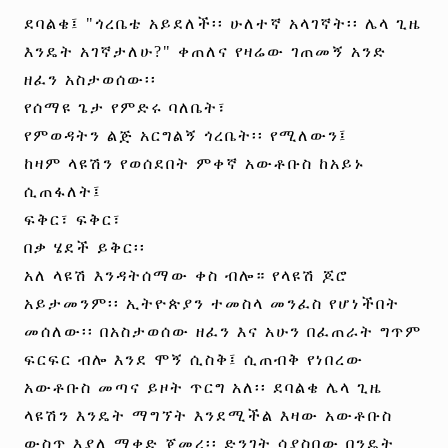
ደባልቄ፤ "ጎረቤቴ አይደለች፡፡ ሁለተኛ አላገኛት፡፡ ሌላ ጊዜ
እንዴት አገኛታለሁ?" ቀጠለና የዛሬው ገጠመኝ አንድ
ዘፈን አስታወሰው፡፡
የሰማዩ ጌታ የምድሩ ባለቤት፣
የምወዳትን ልጅ አርግልኝ ጎረቤት፡፡ የሚለውን፤
ከዛም ላዩሽን የወሰደበት ምቀኛ አውቶቡስ ከአይኑ
ሲጠፋለት፤
ፍቅር፣ ፍቅር፣
በቃ ሄደች ይቅር፡፡
አለ ላዩሽ እንዳትሰማው ቀስ ብሎ። የላዩሽ ጆሮ
አይታመንም፡፡ ኢትዮጵያን ተመስላ መንፈስ የሆነችበት
መሰለው፡፡ በአስታወሰው ዘፈን እና አሁን በፈጠራት ግጥም
ፍርፍር ብሎ እንደ ሞኝ ሲስቅ፤ ሲጠብቅ የነበረው
አውቶቡስ መጣና ይዞት ጥርግ አለ፡፡ ደባልቄ ሌላ ጊዜ
ላዩሽን እንዴት ማግኘት እንደሚችል እዛው አውቶቡስ
ውስጥ እያለ ማቀድ ጀመረ፡፡ ድንገት ሳያስበው በንዴት