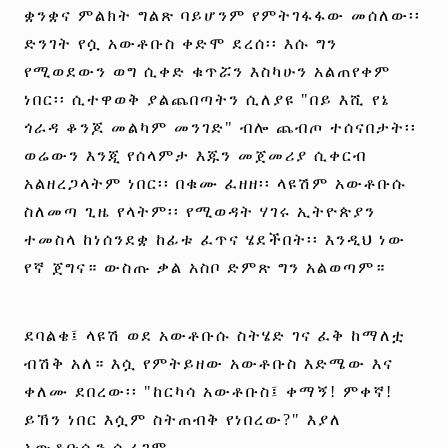
ቋንቋና ምልክት ግልጽ ባይሆንም የምትገፋፋው መሰለው፡፡
ድንገት የሷ አውቶቡስ ቀድሞ ደረሰ፡፡ እሱ ግን
የሚወደውን ወግ ሲቀድ ቁጥሯን እስካሁን አልጠየቀም
ነበር፡፡ ሲተዋወቅ ያልጨበጣትን ሲለያዩ "በይ እሺ የኔ
ጎራዳ ቆንጆ መልካም መንገድ" ብሎ ጨብጦ ተሰናበታት፡፡
ወሬውን እንጂ የሰላምታ እጁን መጀመሪያ ሲቀርብ
አልዘረጋላትም ነበር፡፡ በቁሙ ፈዘዘ፡፡ ላዩሽም አውቶቡሱ
ስለመጣ ጊዜ የላትም፡፡ የሚወዳት ሃገሩ ኢትዮጵያን
ተመስላ ከነሰንደቋ ከፊቱ ፈጥና ሄደችበት፡፡ እንዲህ ነው
የኛ ጀግና። ውስጡ ቃል አስቦ ድምጽ ግን አልወጣም።
ደባልቄ፤ ላዩሽ ወደ አውቶቡሱ ስትሄድ ገና ፈቅ ከማለቷ
ብሽቅ አለ። እሷ የምትይዘው አውቶቡስ እድሜው እና
ቀለሙ ደበረው፡፡ "ከርካሳ አውቶቡስ፤ ቀማኝ! ምቀኛ!
ይኸን ነበር እሷም ስትጠብቅ የነበረው?" እያለ
አውቶቡሱን ሲራገም....