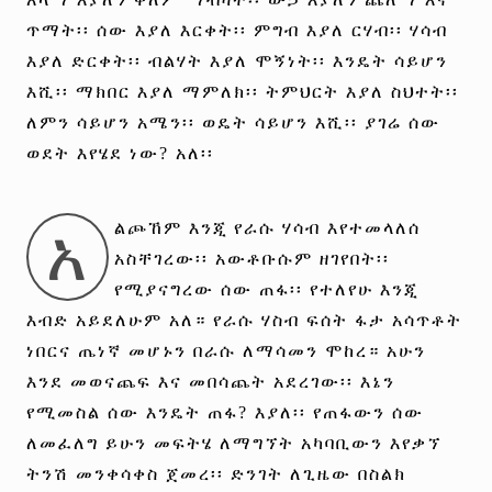
ጥማት፡፡ ሰው እያለ እርቀት፡፡ ምግብ እያለ ርሃብ፡፡ ሃሳብ
እያለ ድርቀት፡፡ ብልሃት እያለ ሞኝነት፡፡ እንዴት ሳይሆን
እሺ፡፡ ማክበር እያለ ማምለክ፡፡ ትምህርት እያለ ስህተት፡፡
ለምን ሳይሆን አሜን፡፡ ወዴት ሳይሆን እሺ፡፡ ያገሬ ሰው
ወደት እየሄደ ነው? አለ፡፡
አ
ልጮኸም እንጂ የራሱ ሃሳብ እየተመላለሰ
አስቸገረው፡፡ አውቶቡሱም ዘገየበት፡፡
የሚያናግረው ሰው ጠፋ፡፡ የተለየሁ እንጂ
እብድ አይደለሁም አለ። የራሱ ሃስብ ፍሰት ፋታ አሳጥቶት
ነበርና ጤነኛ መሆኑን በራሱ ለማሳመን ሞከረ። አሁን
እንደ መወናጨፍ እና መበሳጨት አደረገው፡፡ እኔን
የሚመስል ሰው እንዴት ጠፋ? እያለ፡፡ የጠፋውን ሰው
ለመፈለግ ይሁን መፍትሄ ለማግኘት አካባቢውን እየቃኘ
ትንሽ መንቀሳቀስ ጀመረ፡፡ ድንገት ለጊዜው በስልክ