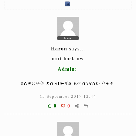
New
Haron
says...
mirt hasb nw
Admin:
ስለወደዱት ደስ ብሎኛል አመሰግናለሁ //ፋተ
15 September 2017 12:44
0
0