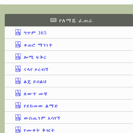
የለማጁ ፈጠራ
ግጥም 365
ቀጠሮ ማንነት
ሎሚ ፍቅር
ናላየ ዞረብኝ
ልጄ ይበልህ
ለውጥ መቼ
የደከመው ልማድ
ውስጤንም አሳየኝ
የሙቀት ቅዤት