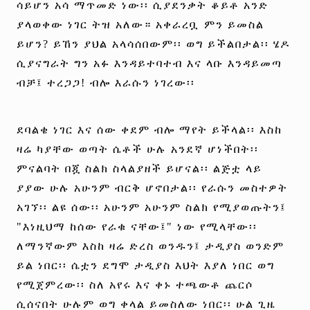
ሳይሆን አሳ ማጥመድ ነው፡፡ ሲያደንቃት ቆይቶ አንድ
ያላወቀው ነገር ትዝ አለው። አቀራረቧ ምን ይመስል
ይሆን? ይኸን ያህል አላሳሰበውም፡፡ ወግ ይችልበታል፡፡ ሄዶ
ሲያናግራት ግን አፉ እንዳይተባተብ እና ላቡ እንዳይመጣ
ብቻ፤ ተረጋጋ! ብሎ እራሱን ነገረው፡፡
ደባልቄ ነገር እና ሰው ቀደም ብሎ ማየት ይችላል፡፡ እስከ
ዛሬ ካያቸው ወጣት ሴቶች ሁሉ አንደኛ ሆነችበት፡፡
ምናልባት በጇ ስልክ ስላልያዘች ይሆናል፡፡ ልጅቷ ላይ
ያያው ሁሉ አሁንም ብርቅ ሆኖበታል፡፡ የራሱን መስተዎት
አገኘ፡፡ ልዩ ሰው፡፡ አሁንም አሁንም ስልክ የሚያወጡትን፤
"እነዚህማ ከሰው የራቁ ናቸው፤" ነው የሚላቸው፡፡
ለማንኛውም እስከ ዛሬ ድረስ ወንዱን፤ ታዲያስ ወንድም
ይል ነበር፡፡ ሴቷን ደግሞ ታዲያስ እህት እያለ ነበር ወግ
የሚጀምረው፡፡ ስለ አየሩ እና ቀኑ ተጫውቶ ጨርሶ
ሲሰናበት ሁሉም ወግ ቀላል ይመስለው ነበር፡፡ ሁል ጊዜ