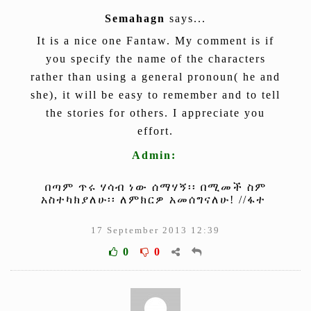
Semahagn
says...
It is a nice one Fantaw. My comment is if
you specify the name of the characters
rather than using a general pronoun( he and
she), it will be easy to remember and to tell
the stories for others. I appreciate you
effort.
Admin:
በጣም ጥሩ ሃሳብ ነው ሰማሃኝ፡፡ በሚመች ስም
አስተካክያለሁ፡፡ ለምክርዎ አመሰግናለሁ! //ፋተ
17 September 2013 12:39
0
0