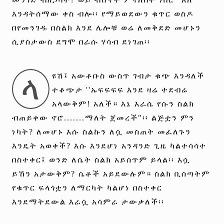
እንዳትሰማው ቀስ ብሎ፡፡ የማይወደውን ቁጥር ወስዶ
በየመንገዱ በስልክ እንደ ሌሎቹ ወሬ ለመቅደድ መሆኑን
ሲያስታውስ ደግሞ በራሱ ሃሳብ ደነገጠ፡፡
ላ
ዩሽ፤ አውቶቡስ ውስጥ ገብታ ቁጭ እንዳለች
ተቆጭታ ''ኡፍፍፍፍ እንደ ዛሬ ተደብሬ
አላውቅም! አለች። እኔ እራሴ የሱን ስልክ
ብጠይቀው ኖሮ.......ማለት ጀመረች"፡፡ ልጅቷን ምን
ነካት? ለመሆኑ እሱ ስልኩን ለሷ መስጠት መፈለጉን
እንዴት አወቀች? እሱ እንደሆነ አንዳንድ ጊዜ ካልተሳሳተ
በስተቀር፤ ወንድ ለሴት ስልክ አይሰጥም ይላል፡፡ እሷ
ይኸን አታውቅም? ሴቶች አይደውሉም። ስልክ ቢሰጣትም
የቁጥር ፍላጎቷን ለማርካት ካልሆነ በስተቀር
እንደማትደውል እራሷ አሳምራ ታውቃለች፡፡