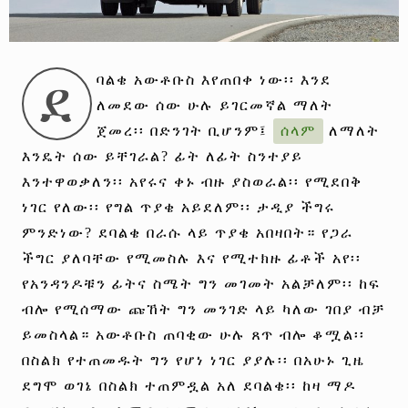
ደ
ባልቄ አውቶቡስ እየጠበቀ ነው፡፡ እንደ
ለመደው ሰው ሁሉ ይገርመኛል ማለት
ጀመረ፡፡ በድንገት ቢሆንም፤
ሰላም
ለማለት
እንዴት ሰው ይቸገራል? ፊት ለፊት ስንተያይ
እንተዋወቃለን፡፡ አየሩና ቀኑ ብዙ ያስወራል፡፡ የሚደበቅ
ነገር የለው፡፡ የግል ጥያቄ አይደለም፡፡ ታዲያ ችግሩ
ምንድነው? ደባልቄ በራሱ ላይ ጥያቄ አበዛበት። የጋራ
ችግር ያለባቸው የሚመስሉ እና የሚተክዙ ፊቶች አየ፡፡
የአንዳንዶቹን ፊትና ስሜት ግን መገመት አልቻለም፡፡ ከፍ
ብሎ የሚሰማው ጩኸት ግን መንገድ ላይ ካለው ገበያ ብቻ
ይመስላል። አውቶቡስ ጠባቂው ሁሉ ጸጥ ብሎ ቆሟል፡፡
በስልክ የተጠመዱት ግን የሆነ ነገር ያያሉ፡፡ በአሁኑ ጊዜ
ደግሞ ወገኔ በስልክ ተጠምዷል አለ ደባልቄ፡፡ ከዛ ማዶ