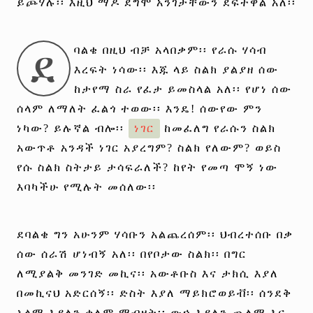
ይጮሃሉ፡፡ እዚህ ማዶ ደግሞ አንገታቸውን ደፍተዋል አለ፡፡
ደ
ባልቄ በዚህ ብቻ አላበቃም፡፡ የራሱ ሃሳብ
እረፍት ነሳው፡፡ እጁ ላይ ስልክ ያልያዘ ሰው
ከታየማ ስራ የፈታ ይመስላል አለ፡፡ የሆነ ሰው
ሰላም ለማለት ፈልጎ ተወው፡፡ እንዴ! ሰውየው ምን
ነካው? ይሉኛል ብሎ፡፡
ነገር
ከመፈለግ የራሱን ስልክ
አውጥቶ አንዳች ነገር አያረግም? ስልክ የለውም? ወይስ
የሱ ስልክ ስትታይ ታሳፍራለች? ከየት የመጣ ሞኝ ነው
እባካችሁ የሚሉት መሰለው፡፡
ደባልቄ ግን አሁንም ሃሳቡን አልጨረሰም፡፡ ህብረተሰቡ በቃ
ሰው ሰራሽ ሆነብኝ አለ፡፡ በየቦታው ስልክ፡፡ በግር
ለሚያልቅ መንገድ መኪና፡፡ አውቶቡስ እና ታክሲ እያለ
በመኪናህ አድርሰኝ፡፡ ድስት እያለ ማይክሮወይቭ፡፡ ሰንደቅ
አላማ እያለን ቀለም ማብዛት፡፡ ውኃ እያለን ጨለማ እና