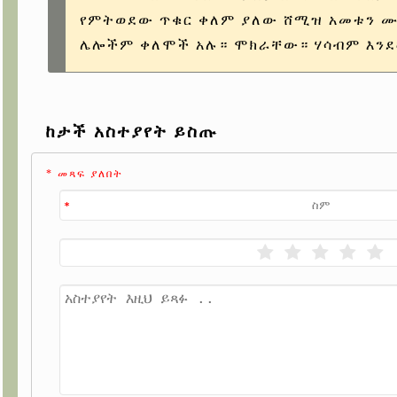
የምትወደው ጥቁር ቀለም ያለው ሸሚዝ አመቱን ሙ
ሌሎችም ቀለሞች አሉ። ሞክራቸው። ሃሳብም እንደ
ከታች አስተያየት ይስጡ
* መጻፍ ያለበት