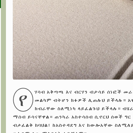
የ
ሃሳብ አቅጣጫ እና ብርሃን ብታሳይ ሰነፎች መ
መልካም ብትሆን ክፉዎች ሊጠሉህ ይችላሉ። አ
ክብራቸው ስለሚነካ ላይፈልጉህ ይችላሉ። ብሄራ
ማሰብ ይሳናቸዋል። ጠንካራ አስተሳሰብ ሲኖርህ ሰወች ግር
ብታፈልቅ ከባህል፣ ከአስተዳደግ እና ከውሎአቸው ስለሚለ