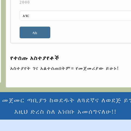
2000
የተሰጡ አስተያየቶች
አስተያየት ገና አልተሰጠበትም። የመጀመሪያው ይሁኑ!
መጀመር ጣቢያን ከወደዱት ለጓደኛና ለወደጅ ይን
እዚህ ድረስ ስለ አነበቡ አመሰግናለሁ!!