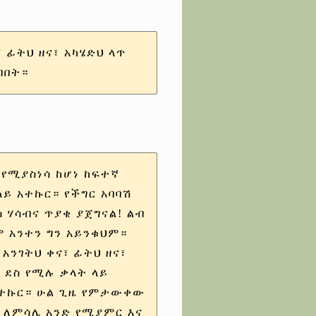
 ፊትህ ዘና፣ አካሄድህ ላጥ
ብበት።
 የሚያስነሳ ከሆነ ከፍተኛ
ላይ አተኩር። የችግር አባባሽ
ስ ሃሳብና ጥያቄ ያጀግናል! ልብ
 አንተን ግን አይንቁህም።
አንገትህ ቀና፣ ፊትህ ዘና፣
። ደስ የሚሉ ቃላት ላይ
አተኩር። ሁል ጊዜ የምታውቀው
። ለምሳሌ አንድ የሚያምር እና