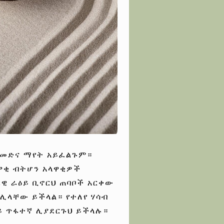
ራመድና ማየት አይፈልጉም።
ዋቂ ብትሆን አላዋቂዎች
ዊ ራዕይ ቢኖርህ ጠባቦች አርቀው
 ሊላቸው ይችላል። የተለየ ሃሳብ
ይ ጥፋተኛ ሊያደርጉህ ይችላሉ።