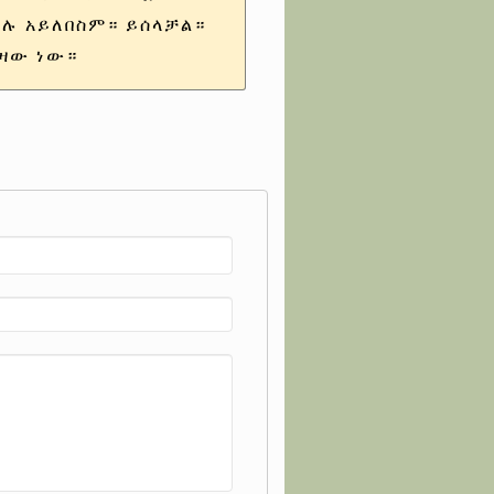
ሉ አይለበስም። ይሰላቻል።
ዛው ነው።