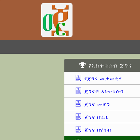
የአስተሳሰብ ጀግና
የጀግና መታወቂያ
ጀግናዊ አስተሳሰብ
ጀግና መሆን
ጀግና በጊዜ
ጀግና በሃሳብ