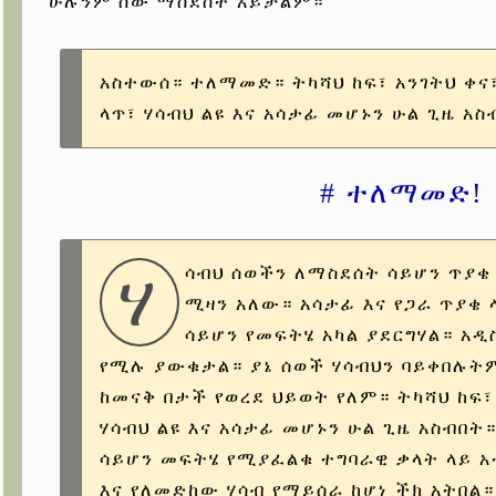
ሁሉንም ሰው ማስደሰት አይቻልም።
አስተውሰ። ተለማመድ። ትካሻህ ከፍ፣ አንገትህ ቀና፣
ላጥ፣ ሃሳብህ ልዩ እና አሳታፊ መሆኑን ሁል ጊዜ አስ
# ተለማመድ!
ሃ
ሳብህ ሰወችን ለማስደሰት ሳይሆን ጥያቄ
ሚዛን አለው። አሳታፊ እና የጋራ ጥያቄ 
ሳይሆን የመፍትሄ አካል ያደርግሃል። አዲ
የሚሉ ያውቁታል። ያኔ ሰወች ሃሳብህን ባይቀበሉትም
ከመናቅ በታች የወረደ ህይወት የለም። ትካሻህ ከፍ፣ 
ሃሳብህ ልዩ እና አሳታፊ መሆኑን ሁል ጊዜ አስብበት
ሳይሆን መፍትሄ የሚያፈልቁ ተግባራዊ ቃላት ላይ 
እና የለመድከው ሃሳብ የማይሰራ ከሆነ ችክ አትበል