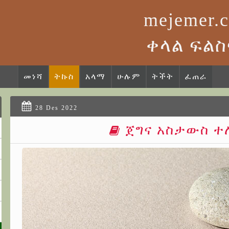
mejemer.
ቀላል ፍልስ
መነሻ
ትኩስ
አላማ
ሁሉም
ትችት
ፈጠራ
28 Des 2022
ጀግና አስታውስ 