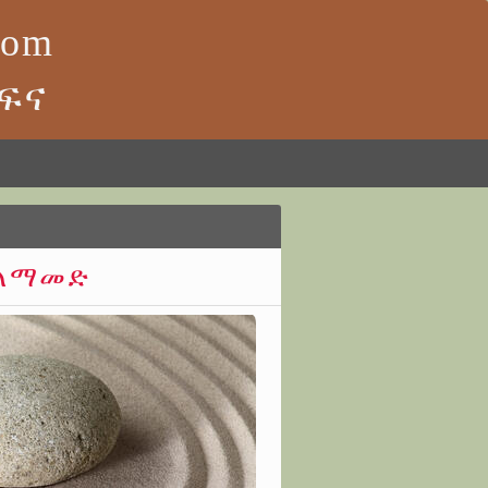
com
ፍና
ተለማመድ