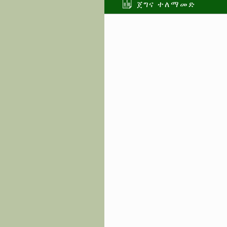
ጀግና ተለማመድ